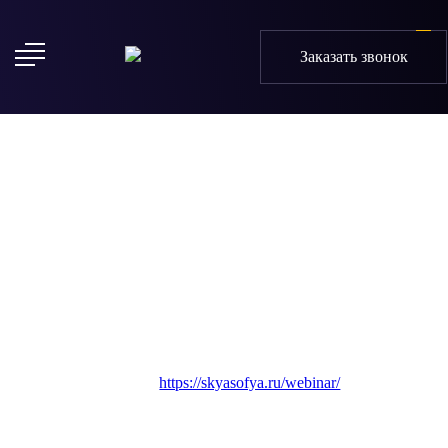
Заказать звонок
Главная
Кейсы
Кейс «Софья Ская – школа актерского мастерств
Софья Ская – школа актерского
мастерства
Период сотрудничества: Февраль 2021 –
Настоящее время мин
Сайт клиента :
https://skyasofya.ru/webinar/
Направление работы:
Landing page