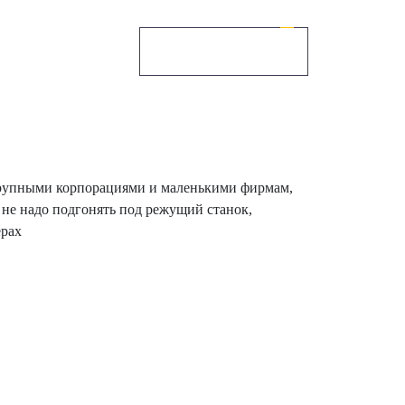
Заказать звонок
 крупными корпорациями и маленькими фирмам,
х не надо подгонять под режущий станок,
ерах