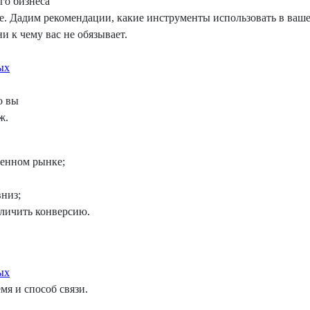
го бизнеса
. Дадим рекомендации, какие инструменты использовать в ваше
и к чему вас не обязывает.
ых
о вы
ж.
менном рынке;
вниз;
личить конверсию.
ых
мя и способ связи.