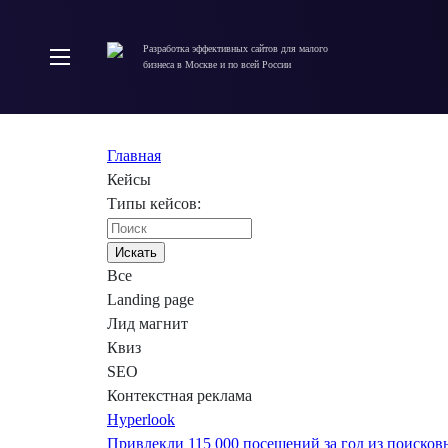
Разработка эффективных сайтов для малого
бизнеса в Москве и по всей России
Главная
Кейсы
Типы кейсов:
Все
Landing page
Лид магнит
Квиз
SEO
Контекстная реклама
Hyperlook
Привлекли 115 000 посещений за год из поисков