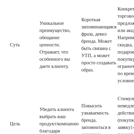
Конкре
торгово
Короткая
Уникальное
предло
запоминающаяся
преимущество,
или акц
фраза, девиз
обещание
Наприм
бренда. Может
Суть
ценности.
скидка,
быть связана с
Отражает, что
подарок
УТП, а может
особенного вы
покупку
просто создавать
даете клиенту.
ограни
образ.
по вре
условие
Стимул
Повысить
немедл
Убедить клиента
узнаваемость
действи
выбрать ваш
бренда,
(покупк
Цель
продукт/компанию
запомниться в
заявку) 
благодаря