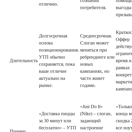
сознании
помощ
отличию.
потребителя.
выгоды
призыва
Краткос
Долгосрочная
Среднесрочная.
Оффер
основа
Слоган может
действу
позиционирования.
меняться при
ограни
УТП обычно
ребрендинге или
Длительность
время и
сохраняется, пока
новых
рамках
ваше отличие
кампаниях, но
конкре
актуально на
часто живет
маркет
рынке.
годами.
кампан
«Just Do It»
«Только
«Доставка пиццы
(Nike) – слоган,
конца м
за 30 минут или
задающий
скидка 
бесплатно» – УТП
настроение
все ноу
Пример