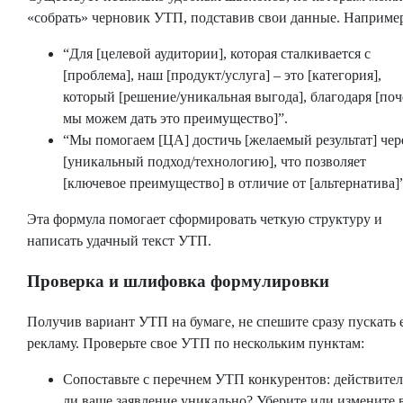
«собрать» черновик УТП, подставив свои данные. Наприме
“Для [целевой аудитории], которая сталкивается с
[проблема], наш [продукт/услуга] – это [категория],
который [решение/уникальная выгода], благодаря [по
мы можем дать это преимущество]”.
“Мы помогаем [ЦА] достичь [желаемый результат] чер
[уникальный подход/технологию], что позволяет
[ключевое преимущество] в отличие от [альтернатива]”
Эта формула помогает сформировать четкую структуру и
написать удачный текст УТП.
Проверка и шлифовка формулировки
Получив вариант УТП на бумаге, не спешите сразу пускать 
рекламу. Проверьте свое УТП по нескольким пунктам:
Сопоставьте с перечнем УТП конкурентов: действите
ли ваше заявление уникально? Уберите или измените в